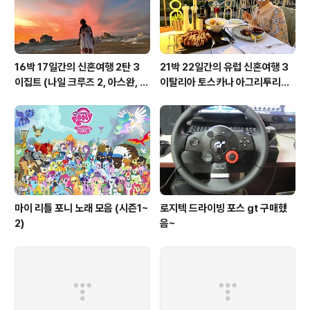
16박 17일간의 신혼여행 2탄 3
21박 22일간의 유럽 신혼여행 3
이집트 (나일 크루즈 2, 아스완, 아
이탈리아 토스카나 아그리투리스
부심벨, 카이로, 바하리야 사막)
모, 피렌체, 베네치아
마이 리틀 포니 노래 모음 (시즌1~
로지텍 드라이빙 포스 gt 구매했
2)
음~