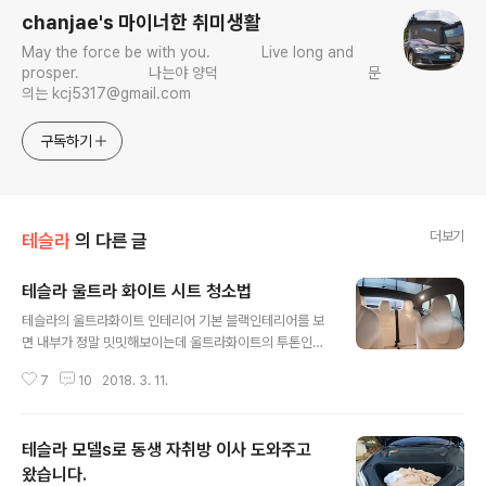
chanjae's 마이너한 취미생활
May the force be with you. Live long and
prosper. 나는야 양덕 문
의는 kcj5317@gmail.com
구독하기
더보기
테슬라
의 다른 글
테슬라 울트라 화이트 시트 청소법
글 내용
테슬라의 울트라화이트 인테리어 기본 블랙인테리어를 보
면 내부가 정말 밋밋해보이는데 울트라화이트의 투톤인테
리어는 타는분들마다 감탄을 하십니다 ㅋ 다만 타시면서
7
10
2018. 3. 11.
하시는 말씀들이 '멋지긴한데 감당이 안될 것 같다. 얼룩지
면 어떡하냐' 라는 말씀들을 꼭 하십니다 실제로 모델S 구
매하신분들도 때탈까봐 블랙으로 선택하시는 분들이 많더
테슬라 모델s로 동생 자취방 이사 도와주고
군요. 하지만 테슬라의 시트는 비건가죽시트죠. 폴리우레
탄으로 합성한 합성가죽(비닐)이기 때문에 청소하기 쉽고
왔습니다.
글 내용