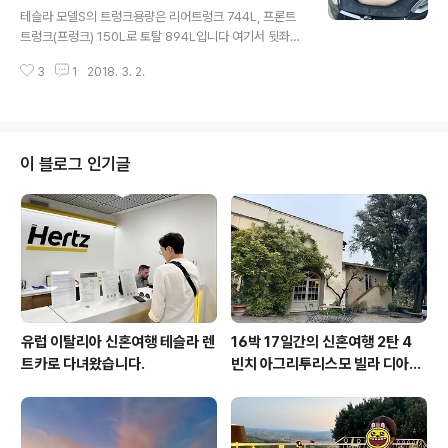
때도 잘 안타고 관리해줄 필요도 없습니다. 게다가 이미 방
테슬라 모델S의 트렁크용량은 리어트렁크 744L, 프론트
염코팅처리도 되어서 출고 되고 있구요. 간혹 인터넷을 보
트렁크(프렁크) 150L로 토탈 894L입니다 여기서 뒷좌석
면 화이트시트라고 걱정된다고 가죽코팅제로 코팅을 하시
을 눕히면 리어트렁크가 1645L로 토탈 1795L까지 확장
던데.... 가죽이 아니고 합성수지인데.... 굳이 코팅을 하시네
3
1
2018. 3. 2.
해서 사용할 수 있죠. 보통 SUV차량의 트렁크 용량이 50
싶더군요. 뭐 알아서 하시면 되겠습니다만 ㅋㅋㅋ ..
0~700정도니 모델S는 세단임에도 불구하고 상당한 용량
의 트렁크를 자랑합니다. 그래서 대학 입학하는 동생의 자
취방 이사를 테슬라로 다녀왔습니다. 이불,식기,옷을 다 챙
겼는데 뒷좌석 폴딩하지 않고도 다 들어가네요. 뒷트렁크
이 블로그 인기글
에도 들어갈 것 같았지만 그냥 프렁크에 넣어봤습니다 ㅋ
드림케이스 택배박스가 사이즈가 딱 맞겠다 싶어서 드림케
이스 박스를 활용했습니다. ㅋ 짐실을때 차에 딱 맞게 들어
가니까 안들어가면 어쩌나 걱정하지 않아도 되고 좋았네요
ㅋㅋ 자취방 도착해서 펼쳐봤는데 짐이..
유럽 이탈리아 신혼여행 테슬라 렌
16박 17일간의 신혼여행 2탄 4
트카로 다녀왔습니다.
빈치 아그리투리스모 빌라 디아넬
라