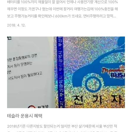
배터리를 100%까지 채울일이 잘 없어서 언제나 사용전기량 계산으로 100%
채우면 이정도 가겠구나 했는데 이번에 장거리 여행가는김에 100%충전을 해
보고 주행가능거리를 확인해보니 600km가 뜨네요. 연비주행하려고 맘먹은
것도 아니고 요즘 날이 풀려서 그냥 평상시대로 주행했을뿐인데도 전비가
2018. 4. 12.
162Wh/km가 나오고 600km주행가능한걸 확인하니 뿌듯합니다 ㅋㅋ 제 운
전스타일로는(전비 160~180Wh/km정도) 겨울에는 450km, 여름에는
550~600km 주행거리라는걸 알게되었네요. http://ts.la/heokhan4837
위 레퍼럴(추천인) 코드를 이용하시면 구매 혜택을 받을 수 있습니다. (적용가
능 모델: 모델S, 모델X, 모델3)
테슬라 운용시 혜택
2018년기준 다른지방도 할인되는거 많지만 부산 살기때문에 서울 부산만 적