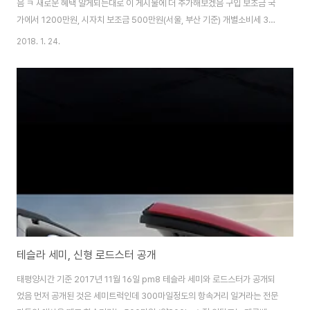
음 ㅋ 새로운 혜택 알게되는대로 이 게시물에 더 추가해보겠음 구입 보조금 국
가에서 1200만원, 시자치 보조금 500만원(서울, 부산 기준) 개별소비세 300
만원, 교육세 60만원 감면 취득세 200만원 감면 자동차 보험 할인(자율주행
2018. 1. 24.
특약) 자동차세 연 13만원 고속도로 통행료 50% 감면 혼잡통행료 전액감면
(서울) 공채 할인 광안대교 통행료 전액감면 (부산) 공영주차장 할인 (주로
50%) 공공기관 주차장의 전기차 전용주차자리(전체주차자리의 10%가 의무
로 설정되어있음) 사용가능 차량 요일제 참가의무 없음. (요즘 핫한 서울시 의
무 2부제도 테슬라는 해당없음) 신세계 백화점 전용주차공간 이용가능 레퍼럴
코드 이용하면 슈퍼차저 무료..
테슬라 세미, 신형 로드스터 공개
태평양시간 기준 2017년 11월 16일 pm8 테슬라 세미와 로드스터가 공개되
었음 먼저 공개된 것은 세미트럭인데 300마일정도의 항속거리 일거라는 전문