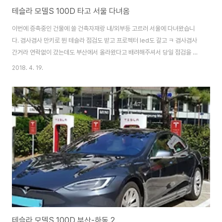
테슬라 모델S 100D 타고 서울 다녀옴
이번에 증축중인 건물에 쓸 건축자재랑 내/외부등 고르러 서울에 다녀왔습니
다. 겸사겸사 만키로 뛴 테슬라 점검도 받고 프로젝터 led도 갈고 ㅋ 겸사겸사
간거라 연락없이 갔는데도 부산에서 올라왔다고 배려해주셔서 당일 점검을 받
을 수 있었습니다. 상당히 친절하고 좋았네요 ㅋ 부산까지 간다고 과자도 챙겨
2018. 4. 19.
주시고 ㅋㅋㅋ 대차로 받은 모델S 90D 랑 비교샷을 찍어봤습니다 ㅋㅋ 대차
받은 차는 파노라마선루프였는데 역시나 가운데 바가 신경쓰이네요 ㅋ 역시 글
라스루프가 마음에 듭니다 익스테리어는 화이트 인테리어는 현재는 선택불가
능한 tan 색상인데 실제로 보니 없어질만하겠더군요.. 구려보임 ㅋㅋ 전시차량
을 이 색상을 가져다놓은걸 몇번 봤는데 진짜 tan 생상인테리어는 보면 구려보
여서 욕할만한듯...ㅋ 점검끝난 저희차를 ..
테슬라 모델S 100D 부산-하동 2