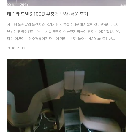
테슬라 모델S 100D 무충전 부산-서울 후기
사촌형 둘째딸의 돌잔치와 국가시험 서류접수때문에 서울에 갔다왔습니다. 지
난번에도 충전없이 부산 - 서울 도착에 성공했기 때문에 전혀 걱정은 없었네요.
다만 이번에는 성주경유이기 때문에 거리는 약간 늘어난 430km 충전량
99%에서 출발 95%이상 부터는 배터리 보호를 위해 회생제동에 제한이 걸립
2018. 6. 19.
니다. 때문에 내연기관차 처럼 엑셀에서 발을 떼도 감속이 안되서 무서웠네요
ㅋㅋ 성주까지는 159.5km 로 통행료는 전기차 50%할인으로 7100원 정속
주행에 가깝게 주행하니 주행경로 예측보다는 배터리소모가 덜합니다. 109로
오토파일럿 걸어두고 2시간 전방주시만 하다보니 도착 ㅋㅋ 전비는
161Wh/km로 평소 시내주행보다 좋게 나옵니다. 역시 사람의 조작보다는 오
토파일럿이 운전을 잘해요 스무스하고 전비도 잘..