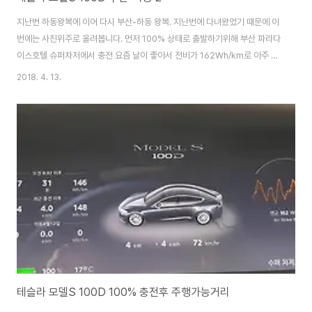
지난번 하동왕복에 이어 다시 부산-하동 왕복. 지난번에 다녀왔었기 때문에 이
번에는 사진위주로 올려봅니다. 먼저 100% 상태로 출발하기위해 부산 파라다
이스호텔 슈퍼차저에서 충전 요즘 날이 좋아서 전비가 162Wh/km로 아주 잘
나오는데 100% 완충에 예상 주행거리 604km 찍어주네요. 역시100D ㅋ 하
2018. 4. 13.
동 캔싱턴리조트 도착 201.5km고 34.5kwh 사용했습니다. 남은배터리는
63%인데 비는 2.5%는 에어컨사용량입니다 ㅋ 이번 부산-하동은 처음부터
끝까지 공조장치를 켜고(24도고정) 다녔습니다. 무슨 리조트 홍보같네요 ㅋㅋ
지난번 루트와 비슷한 루트로 하동 쌍계사, 화개 등등 관광하고 1박 지난번엔
차박하느라 밤새 히터로 배터리를 15%정도 써서 오는길에 함안휴게소에서 충
전을 하고왔지만 이번엔 ..
테슬라 모델S 100D 100% 충전후 주행가능거리