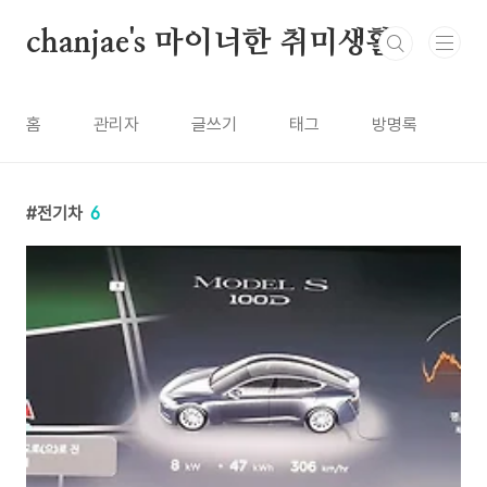
본문 바로가기
chanjae's 마이너한 취미생활
홈
관리자
글쓰기
태그
방명록
전기차
6