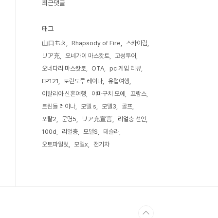
최근댓글
태그
山口もえ
Rhapsody of Fire
스카이림
リア充
오네가이 마스캇토
고성투어
오네다리 마스캇토
OTA
pc 게임 리뷰
EP121
토린도루 레이나
유럽여행
이탈리아 신혼여행
야마구치 모에
프랑스
트린들 레이나
모델 s
모델3
골프
포탈2
문명5
リア充宣言
리얼충 선언
100d
리얼충
모델S
테슬라
오토파일럿
모델x
전기차