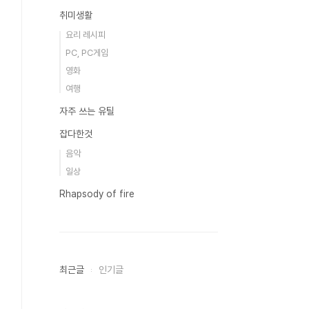
취미생활
요리 레시피
PC, PC게임
영화
여행
자주 쓰는 유틸
잡다한것
음악
일상
Rhapsody of fire
최근글
인기글