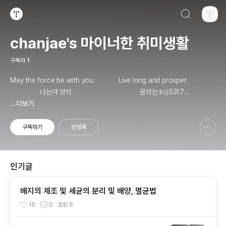
검색하기
티스토리
chanjae's 마이너한 취미생활
구독자
1
May the force be with you. Live long and prosper.
나는야 양덕 문의는 kcj5317@g
mail.com
...더보기
구독하기
방명록
신고하기 레이어
열기
인기글
배지의 제조 및 세균의 분리 및 배양, 멸균법
15
0
조회
5