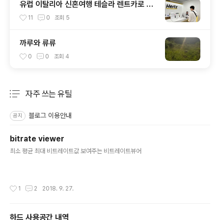
유럽 이탈리아 신혼여행 테슬라 렌트카로 다
녀왔습니다.
11
0
조회
5
까루와 류류
0
0
조회
4
자주 쓰는 유틸
분류 전체보기
주요 글 목록
블로그 이용안내
공지
bitrate viewer
글 내용
최소 평균 최대 비트레이트값 보여주는 비트레이트뷰어
작성시간
1
2
2018. 9. 27.
하드 사용공간 내역