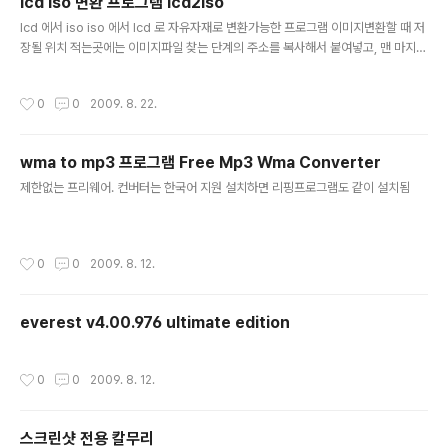
lcd iso 변환 프로그램 lcd2iso
글 내용
lcd 에서 iso iso 에서 lcd 로 자유자재로 변환가능한 프로그램 이미지변환할 때 저
장될 위치 적는곳에는 이미지파일 찾는 단계의 주소를 복사해서 붙여넣고, 맨 마지막
의 확장자만 변환시키고자 하는 확장자로 바꾸면된다. lcd를 iso 로 바꾸고 싶으면
복사한 주소의 마지막확장자인 lcd를 iso 로 바꾸고 확인 버튼을 누르면 됨 또는 자
작성시간
0
0
2009. 8. 22.
신이 원하는 위치의 주소를 적당히 적고 확인 누르면 됨
wma to mp3 프로그램 Free Mp3 Wma Converter
글 내용
제한없는 프리웨어. 컨버터는 한국어 지원 설치하면 리핑프로그램도 같이 설치됨
작성시간
0
0
2009. 8. 12.
everest v4.00.976 ultimate edition
작성시간
0
0
2009. 8. 12.
스크린샷 전용 칼무리