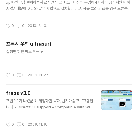
xp에선 그냥 설치하셔서 쓰시면 되고 비스타이상의 운영체제에서는 정식지원을 하
지않기때문에 아래와 같은 방법으로 설치합니다. 시작을 눌러cmd를 검색 오른쪽 클
릭후 관리자 권한으로 실행 applocale 파일이 있는 경로를 적어준다 ex) c드라이
브에 있는경우 : c:\applocale.msi 엔터 xp와 동일하게 설치
작성시간
0
0
2010. 2. 10.
프록시 우회 ultrasurf
글 내용
실행만 하면 바로 작동 됨
작성시간
0
3
2009. 11. 27.
fraps v3.0
글 내용
프랩스3가 나왔군요. 게임화면 녹화, 벤치마킹 프로그램입
니다. - DirectX 11 support - Compatible with Win
dows 7 final (RTM) and RC1 versions - Stereosc
opic 3D Vision video capture up to 1920x1200 f
작성시간
0
0
2009. 11. 9.
or D3D9 games - Force lossless RGB option to
always capture video in pure form - Ability to mi
x both game sound and external input such as