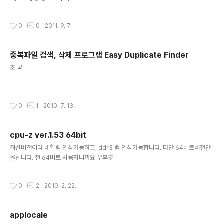
작성시간
0
0
2011. 9. 7.
중복파일 검색, 삭제 프로그램 Easy Duplicate Finder
글 내용
초 굳
작성시간
0
1
2010. 7. 13.
cpu-z ver.1.53 64bit
글 내용
최신버전이라 네할렘 인식가능하고, ddr3 램 인식가능합니다. 다만 64비트버전만
올립니다. 전 64비트 사용자니까요 우후훗
작성시간
0
2
2010. 2. 22.
applocale
글 내용