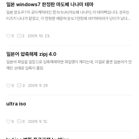
일본 windows7 한정판 마도베 나나미 테마
microphone (Vista/Win7 only) 정식등록 전까지는 최
글 내용
대 화면녹화시간 30초입니다;;; ㅎㅎ
일본 윈도우7의 공식캐릭터인 窓ななみ(마도베 나나미) 의 테마팩입니다. 성우는
미즈키 나나가 맡았고, 이 한정판 때문에 윈도7런칭때 아키하바라가 난리가 났다는;;
설치하시게 되면 미즈키나나의 목소리가 윈도우 사운드로 바뀝니다.
작성시간
0
2
2009. 10. 23.
일본어 압축해제 zipj 4.0
글 내용
일본어 파일을 알집으로 압축해제하면 파일명이 깨지는데, 이걸로 풀면 일본어가 안
깨진 상태로 압축이 풀림
작성시간
0
3
2009. 9. 29.
ultra iso
작성시간
0
0
2009. 9. 12.