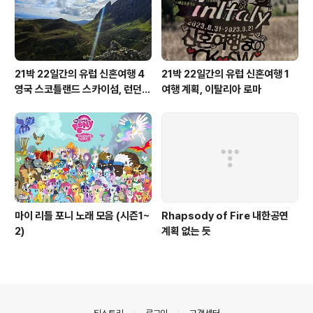
21박 22일간의 유럽 신혼여행 4
21박 22일간의 유럽 신혼여행 1
영국 스코틀랜드 스카이섬, 런던,
여행 계획, 이탈리아 로마
바스, 스톤헨지
마이 리틀 포니 노래 모음 (시즌1~
Rhapsody of Fire 내한공연
2)
계획 없는 듯
의안내