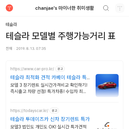
검색하기
chanjae's 마이너한 취미생활
티스토리
테슬라
테슬라 모델별 주행가능거리 표
찬재
2019. 8. 13. 07:35
https://www.car-pro.kr/
광고
테슬라 최적화 견적 카베이 테슬라 특
가차량 무료견적
모델 3 장기렌트 실시간가격비교 확인하기!
즉시출고 차량 선점! 특가차종! 수입차 최대
할인 견적! 온라인계약! 최적가 프로모션 차
량 빠른출고 선점하세요.
https://todayscar.kr/
광고
테슬라 투데이즈카 신차 장기렌트 특가
모델3 법인도 개인도 OK! 실시간 특가견적