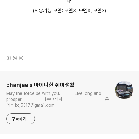
다.
(적용가능 모델: 모델S, 모델X, 모델3)
(새창열림)
로그 정보
chanjae's 마이너한 취미생활
May the force be with you. Live long and
prosper. 나는야 양덕 문
의는 kcj5317@gmail.com
구독하기