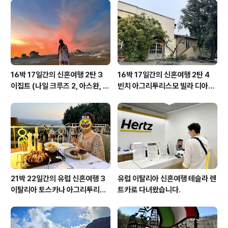
16박 17일간의 신혼여행 2탄 3
16박 17일간의 신혼여행 2탄 4
이집트 (나일 크루즈 2, 아스완, 아
빈치 아그리투리스모 빌라 디아넬
부심벨, 카이로, 바하리야 사막)
라
21박 22일간의 유럽 신혼여행 3
유럽 이탈리아 신혼여행 테슬라 렌
이탈리아 토스카나 아그리투리스
트카로 다녀왔습니다.
모, 피렌체, 베네치아