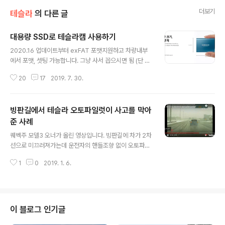
더보기
테슬라
의 다른 글
대용량 SSD로 테슬라캠 사용하기
글 내용
2020.16 업데이트부터 exFAT 포맷지원하고 차량내부
에서 포맷, 셋팅 가능합니다. 그냥 사서 꼽으시면 됨 (단 대
용량 외장하드나 ssd의 경우 기본 포멧이 NTFS로 나오
20
17
2019. 7. 30.
기때문에 차량에서 인식을 못합니다. fat32 or exfat로
포멧해서 꼽아야 인식하고, 차량내 포멧기능 사용가능합니
다) 테슬라의 자체 블랙박스 기능을 사용하기 위해서는 외
빙판길에서 테슬라 오토파일럿이 사고를 막아
부 저장용 USB가 필요합니다. 리눅스기반인 테슬라 차량
은 EXT4와 FAT32(exFAT는 안됨)포멧을 지원하며, 쓰
준 사례
글 내용
기속도는 20MB/s 이상의 저장장치가 권장됩니다. 주행시
퀘벡주 모델3 오너가 올린 영상입니다. 빙판길에 차가 2차
상시녹화의 경우 최대 60분의 영상이 1분 단위로 저장되
선으로 미끄러져가는데 운전자의 핸들조향 없이 오토파일
며, 60분이후부터는 오래된 영상부터 지워지나, 녹화버튼
럿이 즉시 자동으로 원차선으로 돌려주는 것이 대시캠에
을 직접 눌러 저장하는 이벤트녹화나 주차중 상시녹화에
1
0
2019. 1. 6.
찍혔습니다. 빙판길에서 미끄러진건 사람이라면 제어가 불
해당하는 센트리모드(감..
가능했을텐데 오토파일럿은 바로 제어권을 찾아주네요 오
토파일럿의 사고방지능력은 나날히 좋아져갑니다 ㅎㅎ htt
p://ts.la/heokhan4837 위 레퍼럴(추천인) 코드를 이용
하시면 구매 혜택을 받을 수 있습니다. (적용가능 모델: 모
이 블로그 인기글
델S, 모델X, 모델3)