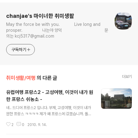
로그 정보
chanjae's 마이너한 취미생활
May the force be with you. Live long and
prosper. 나는야 양덕 문
의는 kcj5317@gmail.com
구독하기
더보기
취미생활/여행
의 다른 글
유럽여행 프랑스2 - 고성여행, 이것이 내가 원
한 프랑스 쉬농소 -
글 내용
네.. 드디어 프랑스2 입니다. 부제, 고성여행, 이것이 내가
원한 프랑스 ㅋㅋㅋㅋ 제가 왜 프랑스에 갔겠습니까. 돌떵
어리도 별로없는데 전 고성이 너무 좋아요 아하하하하하하
2
0
2010. 9. 14.
핳 성만있다면 미친듯이 걸어다닐수도있어 아하하하하하
핳 고성최고다 아하하하하하하하핳 그럼 시작합니다. ㅋㅋ