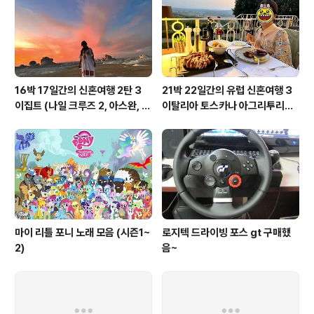
16박 17일간의 신혼여행 2탄 3
21박 22일간의 유럽 신혼여행 3
이집트 (나일 크루즈 2, 아스완, 아
이탈리아 토스카나 아그리투리스
부심벨, 카이로, 바하리야 사막)
모, 피렌체, 베네치아
마이 리틀 포니 노래 모음 (시즌1~
로지텍 드라이빙 포스 gt 구매했
2)
음~