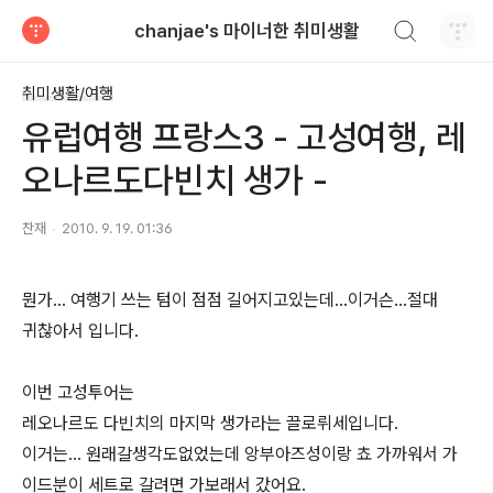
검색하기
chanjae's 마이너한 취미생활
티스토리
취미생활/여행
유럽여행 프랑스3 - 고성여행, 레
오나르도다빈치 생가 -
찬재
2010. 9. 19. 01:36
뭔가... 여행기 쓰는 텀이 점점 길어지고있는데...이거슨...절대
귀찮아서 입니다.
이번 고성투어는
레오나르도 다빈치의 마지막 생가라는 끌로뤼세입니다.
이거는... 원래갈생각도없었는데 앙부아즈성이랑 쵸 가까워서 가
이드분이 세트로 갈려면 가보래서 갔어요.