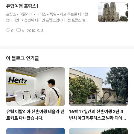
ㅋ 앞에꺼보단 좀 성실하게 쓸게요 ㅋㅋ 고성이니까 우리
유럽여행 프랑스1
고성님이시니까아아!! 역시나 스압때문에 폴딩~! ㅋㅋ 프
글 내용
랑스의 고성은 르와르지방에 어어어어엄청나게 많아요. 그
프랑스 - 이탈리아 - 그리스 - 독일 - 체코 루트로 다녀왔
래서 파리를 떠나 르와르지방으로 가야하구요. 현지투어가
습니다만 그 첫번째 나라인 프랑스입니다. 전 프랑스 별로
뚜르역에서 시작하기때문에 뚜르로 갑니다. 기차를 탑니다
안좋아해요. 우중충하고 메트로는 오줌냄새 쩔고 ㅋㅋ 자
아하하하핳 요로코롬 이상하게도 2등석보다 싼 1등석에서
0
6
2010. 9. 3.
부심에쩔어서 영어도 안통하고 동양인 캐무시하고 그리고
1시간정도를 보내면 뚜르역이 나옵니다. 뚜르역에서 그냥
건축양식도 제스탈도 아니고..... 그냥... 동생 유학가는데 짐
앞으로 쭈우우우욱 가면 횡단보도 2갠가 있구요 지나..
들어주러 가다보니 프랑스를 제일 먼저 가게됬네요. 거기
다 고성투어 말고는 딱히 보고싶었던것도 아닌지라 ㅋㅋㅋ
사진찍었는데 뭔지 기억안나는것도 있는.......ㅋㅋㅋㅋㅋㅋ
이 블로그 인기글
ㅋㅋㅋㅋㅋㅋㅋㅋㅋㅋㅋㅋㅋㅋㅋㅋㅋㅋㅋㅋㅋ 여동생이
프랑스에서 살 집을 알아 봐주시기로 한 분의 집에서 5일
간 지냈었습니다. RER과 메트로를 타고 1시간 10분가까이
걸리는 noisel 인가 어쩌고... 였구요. 디즈니랜드근처던
가;; ㅋㅋㅋ 아무튼 시내랑 ..
유럽 이탈리아 신혼여행 테슬라 렌
16박 17일간의 신혼여행 2탄 4
트카로 다녀왔습니다.
빈치 아그리투리스모 빌라 디아넬
라