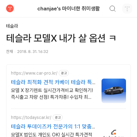
검색하기
chanjae's 마이너한 취미생활
티스토리
테슬라
테슬라 모델X 내가 살 옵션 ㅋ
찬재
2018. 8. 31. 16:32
https://www.car-pro.kr/
광고
테슬라 최적화 견적 카베이 테슬라 특
가차량 무료견적
모델 X 장기렌트 실시간가격비교 확인하기!
즉시출고 차량 선점! 특가차종! 수입차 최대
할인 견적! 온라인계약! 최적가 프로모션 차
량 빠른출고 선점하세요.
https://todayscar.kr/
광고
테슬라 투데이즈카 전문가의 1:1 맞춤
컨설팅
모델X 법인도 개인도 OK! 실시간 특가견적