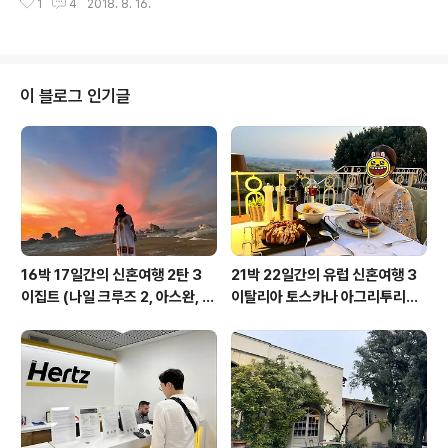
만 이젠 저 계산이 회생제동으로 버는게 포함되어있지 않
1
4
2018. 8. 16.
면세점 이용 시 20% 할인 - 익스프레스 서비스 제공 - 오
다는걸 알기때문에 걱정없이 밟아줍니다. 핸드폰도 충전하
프라인 발급 데스크에서 대한민국 여권 소지 시 발급 가능
면서 에어컨도 계속 켠 상태로 ㅋㅋ 처음에는 적응이 안되..
2018년 12월 31일 시몬스 제품 구매 시 20% 할인 - 제
3자에게 양도‧ 처분‧ 위임 불가 - 이용 가능 스토어: 논현점,
잠실점, 수원점, 해운대점, 울산점, 시몬스 테라스 1회 * 중
이 블로그 인기글
복, 추가 할인 적용 불가 반얀트리 클럽 & 스파 서울 그라넘
다이닝 라운지, 페스타 다이닝, 문 바 이용 시 10% 할인 2
018년 12월 31일 더 리버 더 리버 벨라쿠치나 예약 이용
시 하우스 와인 1잔 제공 2018년 12월..
16박 17일간의 신혼여행 2탄 3
21박 22일간의 유럽 신혼여행 3
이집트 (나일 크루즈 2, 아스완, 아
이탈리아 토스카나 아그리투리스
부심벨, 카이로, 바하리야 사막)
모, 피렌체, 베네치아