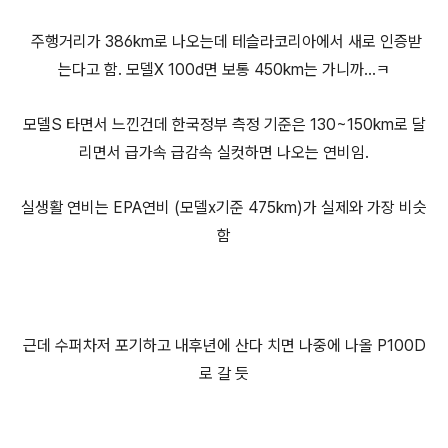
주행거리가 386km로 나오는데 테슬라코리아에서 새로 인증받
는다고 함. 모델X 100d면 보통 450km는 가니까...ㅋ
모델S 타면서 느낀건데 한국정부 측정 기준은 130~150km로 달
리면서 급가속 급감속 실컷하면 나오는 연비임.
실생활 연비는 EPA연비 (모델x기준 475km)가 실제와 가장 비슷
함
근데 수퍼차저 포기하고 내후년에 산다 치면 나중에 나올 P100D
로 갈 듯