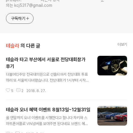
의는 kcj5317@gmail.com
구독하기
더보기
테슬라
의 다른 글
테슬라 타고 부산에서 서울로 전당대회참가
후기
글 내용
더불어민주당 전국대의원으로 선출되어서 전당대회 투표
하러 또 서울에 다녀왔습니다. 전당대회가 1시부터 시작이
라 김해국제공항에서 새벽 7시 10분부터 출발. 출발시 배
5
2
2018. 8. 27.
터리는 88% 전당대회 입장시간인 12시30분까지는 아직
여유가 있어 40분 정도 충전하면서 점심을 해결하기 위해
롯데월드타워를 도착지로 찍어줍니다. 김해국제공항 - 롯
테슬라 오너 혜택 이벤트 8월13일~12월31일
데월드타워까지 거리는 370km 전비 200Wh/km 기준
글 내용
잡으면 74% 소모될걸로 예상됩니다. 이걸로 테슬라로 서
올 연말까지 오너 이벤트를 시행한다고 합니다 차키와 스
울왕복이 4번째가 되겠네요 . 테슬라 차량내 예상에서는
마트폰어플로 VIN넘버를 보여주면 된다네요 브랜드 혜택
롯데월드타워까지 5%남는다는데 예전같았으면 쫄았겠지
유효기간 롯데 면세점 PREMIUM 등급으로 업그레이드 -