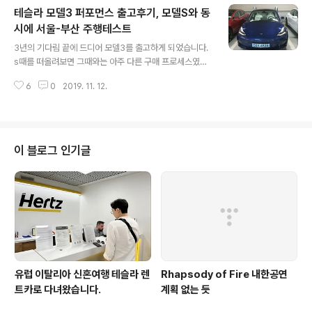
테슬라 모델3 퍼포먼스 출고후기, 모델S와 동
래도 너무 멋져서 다 용서... 트렁크는 해치백형태로 열리네
요 문을열어보면 사이버포뮬러에서나 나올것같은 핸들이
시에 서울-부산 주행테스트
글 내용
그대로 재현되어있습니다. 에어컨벤트는 모델3와 동일한
3년의 기다림 끝에 드디어 모델3를 출고하게 되었습니다.
형태입니다. 센터스크린은 곡면으로 세로로 길게 처리되어
s때를 떠올려보면 그때와는 아주 다른 구매 프로세스였던
있습니다. 넷플릭스와 유튜브 보기 불편하겠네요 ㅋ 그리
것 같습니다. 주문, 7일간의 변경, 제작, 이동, 선적, 인도 보
고 운전석 뷰.... 결혼을 포기하면 볼 수 있는 뷰입니다. htt
6
0
2019. 11. 12.
여줬는데 모델3는 주문하니까 바로 인도준비.... 뭔가 진행
p://ts.la/heokha..
된다는 느낌이 거의 들지 않았습니다. OA도 없고, 대표전
화 전화해서 물어보고싶어도 연락이 안되고 너무 답답했었
네요... 그래도 2년전에 비해 나아진 점이 있다면 카드결제
를 부산에서도 가능하게 되었습니다. s때는 시스템이 없대
이 블로그 인기글
서 카드들고 부산에서 서울까지 가서 결제했었는데 ㅋㅋ
그것도 카드한도 5000이라서 하룻밤 자고 다음날 500
0.... 카드긁으려고 호텔 1일숙박....ㅋ 이번에는 편하게 집
에서 핸드폰으로 카드결제가 가능했습니다. 출고날이 운좋
게도 한국 첫 인도일....
유럽 이탈리아 신혼여행 테슬라 렌
Rhapsody of Fire 내한공연
트카로 다녀왔습니다.
계획 없는 듯