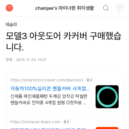
검색하기
chanjae's 마이너한 취미생활
티스토리
테슬라
모델3 아웃도어 카커버 구매했습
니다.
찬재
2019. 11. 20. 19:21
https://smartstore.naver.com/diamosss
광고
자동차100%실리콘 핸들커버 사계절
용 100%실리콘그립
신제품 파인애플패턴 두께감 압착감 탁월한
핸들커버로 전차종 4계절 원형 D컷적용 봄
여름 가을 겨울 사계절 자동차 핸들용품 저렴
한 상품과는 비교불가 100%실리콘
https://rentacar-lease.com
광고