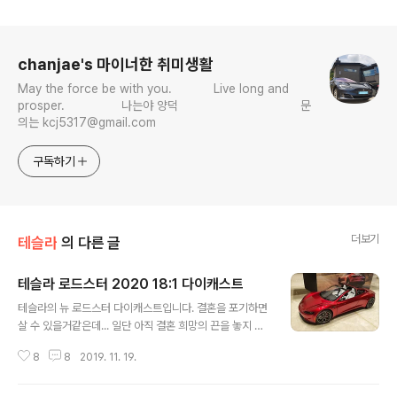
로그 정보
chanjae's 마이너한 취미생활
May the force be with you. Live long and
prosper. 나는야 양덕 문
의는 kcj5317@gmail.com
구독하기
더보기
테슬라
의 다른 글
테슬라 로드스터 2020 18:1 다이캐스트
글 내용
테슬라의 뉴 로드스터 다이캐스트입니다. 결혼을 포기하면
살 수 있을거같은데... 일단 아직 결혼 희망의 끈을 놓지 않
아보려 다이캐스트로만 사보았습니다. 끈을 놓으면 실물
8
8
2019. 11. 19.
살거예요 발표때와 같이 오픈카입니다. 근데 수동..... 덮개
는 트렁크에 보관해야합니다. 그리고 프렁크가 없네요....
극한의 뽀대를 위해 편의성은 가따 버린 디자인입니다. 그