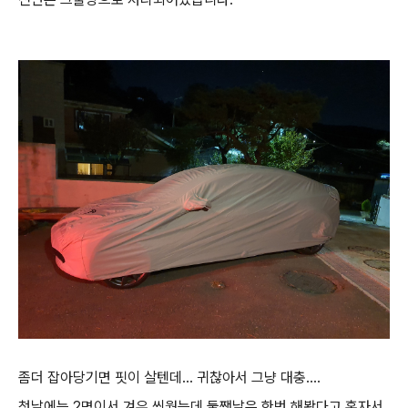
좀더 잡아당기면 핏이 살텐데... 귀찮아서 그냥 대충....
첫날에는 2명이서 겨우 씌웠는데 둘쨋날은 한번 해봤다고 혼자서