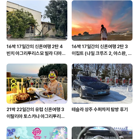
16박 17일간의 신혼여행 2탄 4
16박 17일간의 신혼여행 2탄 3
빈치 아그리투리스모 빌라 디아넬
이집트 (나일 크루즈 2, 아스완, 아
라
부심벨, 카이로, 바하리야 사막)
21박 22일간의 유럽 신혼여행 3
테슬라 상주 수퍼차저 탐방 후기
이탈리아 토스카나 아그리투리스
모, 피렌체, 베네치아