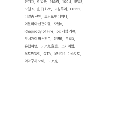
전기차
리얼충
테슬라
100d
모델S
모델 s
山口もえ
고성투어
EP121
리얼충 선언
토린도루 레이나
이탈리아 신혼여행
모델x
Rhapsody of Fire
pc 게임 리뷰
오네가이 마스캇토
문명5
모델3
유럽여행
リア充宣言
스카이림
오토파일럿
OTA
오네다리 마스캇토
야마구치 모에
リア充