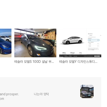
테슬라 모델S 100D 설날 부산-청송 무충전 왕복후기
테슬라 모델Y 디자인스튜디오, 모델 3와 비교
long and prosper. 나는야 양덕
om