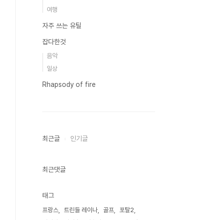
여행
자주 쓰는 유틸
잡다한것
음악
일상
Rhapsody of fire
최근글
인기글
최근댓글
태그
프랑스
트린들 레이나
골프
포탈2