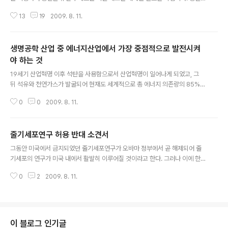
전에 법원이..
복제 등 생명공학 기술은 원래 인간이 건강하고 풍요로운 삶을 누리도록 하기
13
19
2009. 8. 11.
위해 시작된 과학적 시도 겸 해결책이다. 동물복제 기술을 이용할 때 우리 삶에
있어 이점으로는 첫째로, 멸종할 가능성이 큰 동물을 보전시킬 수 있다. 시베리
아 호랑이나 중국의 팬더 등은 현재 멸종 위기에 처해 있고 인간의 직접, 간접적
생명공학 산업 중 에너지산업에서 가장 중점적으로 발전시켜
인 지원 하에서도, 예를 들어 동물원에서의 교배가 무척이나 까다롭기 때문에
복제를 통한 방법이 보전을 위한 가장 확실한 방법이 될 수 밖에 없다. 동물복제
야 하는 것
글 내용
를 통하여 동물들을 체세포복제기술을 사용하여 그 대를 끊기지 않게 하여 멸종
19세기 산업혁명 이후 석탄을 사용함으로서 산업혁명이 일어나게 되었고, 그
위기에 처한 동물종..
뒤 석유와 천연가스가 발굴되어 현재도 세계적으로 총 에너지 의존량의 85%이
상이 이 연료들이 차지한다. 그러나 이들 화석연료는 지구상에서 매장 지역 편
0
0
2009. 8. 11.
중이 심하기 때문에 가격과 공급면에서 항상 불안정한 요소를 지닌다. 따라서
한국과 같은 석유 비생산국은 ‘석유파동’ 이라는 극삼한 문제에 시달린다. 또한
재생이 불가능하고 매장량이 한정되어 있으며 환경오염의 원인물질이라는 단점
줄기세포연구 허용 반대 소견서
도 동시에 갖고 있다. 특히 환경오염 문제는 심각한데, 공장과 자동차에서 배출
글 내용
되는 배기가스에 의한 대기오염도 갈수록 심해지고 있다. 이 때문에 인류는 화
그동안 미국에서 금지되었던 줄기세포연구가 오바마 정부에서 곧 해제되어 줄
석연료의 의존도를 줄이고 환경에 영향을 미치지 않고 고갈될 염려가 없는 새로
기세포의 연구가 미국 내에서 활발히 이루어질 것이라고 한다. 그러나 이에 한
운 에너지원을 찾아야 하는데 생명공..
국에서도 줄기세포의 연구를 대대적으로 지원하여 활성화시켜야 한다는 의견은
0
2
2009. 8. 11.
윤리적문제로 반대하는데, 배아줄기세포는 체세포에서 핵을 분리해 내어 핵을
제거한 난자에 결합시켜 수정란을 만든 후, 세포분열을 통해 배반포가 되고 배
반포의 안쪽의 내세포괴 라고 하는 세포를 분리해 배양하여 어떤 세포로든지 분
화 가능한 세포를 만드는 기술이다. 그러나 내세포괴를 분리해 내는 과정에서
배아를 파괴하는 것이 필수적 과정이고, 수정란은 46개의 인간에게 필요한 모
이 블로그 인기글