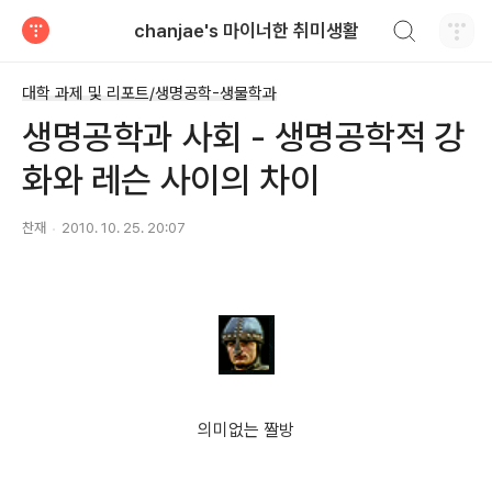
검색하기
chanjae's 마이너한 취미생활
티스토리
대학 과제 및 리포트/생명공학-생물학과
생명공학과 사회 - 생명공학적 강
화와 레슨 사이의 차이
찬재
2010. 10. 25. 20:07
의미없는 짤방
피아노
,
발레
,
수영 레슨
,
수능대비 학원 등 자녀들의 능력