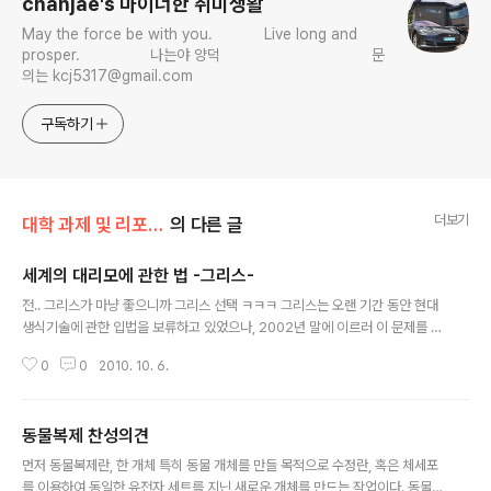
chanjae's 마이너한 취미생활
May the force be with you. Live long and
prosper. 나는야 양덕 문
의는 kcj5317@gmail.com
구독하기
더보기
대학 과제 및 리포트/생명공학-생물학과
의 다른 글
세계의 대리모에 관한 법 -그리스-
글 내용
전.. 그리스가 마냥 좋으니까 그리스 선택 ㅋㅋㅋ 그리스는 오랜 기간 동안 현대
생식기술에 관한 입법을 보류하고 있었으나, 2002년 말에 이르러 이 문제를 직
접 규율 하는 아주 획기적인 입법(2002년 12월 23일의 ‘인간생식에 있어서의
0
0
2010. 10. 6.
의료보조에 관한 법률’)이 이루어졌으며, 이는 다시 그리스 민법전에 제1455조
- 제1484조로 도입되었다. 그리고 그 내용들은 후술하는 독일의 배아보호법과
는 대조적으로 생식의료에 긍정적으로 대응하면서 그 폐해나 잘못된 방향으로
동물복제 찬성의견
의 발전(예컨대 상업화나 클론 생식)을 방지하고자 하는 것들이다. 여기서는 대
글 내용
리모에 관한 규정들만 소개하면 우선 그리스 민법 제1458조는 “다른 여성에게
먼저 동물복제란, 한 개체 특히 동물 개체를 만들 목적으로 수정란, 혹은 체세포
그 여성으로부터 유래하지 않은 배아를 이식하여 그 후 임신시키는 것은, 이식
를 이용하여 동일한 유전자 세트를 지닌 새로운 개체를 만드는 작업이다. 동물