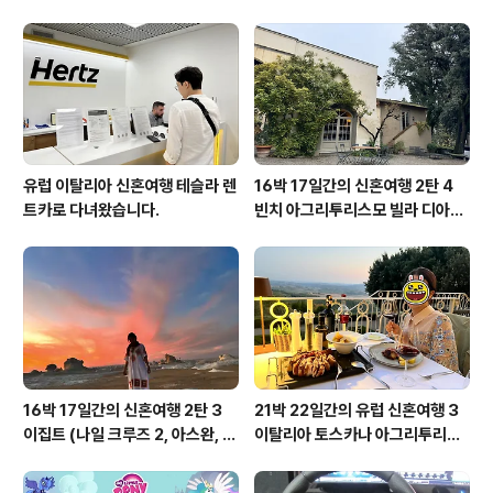
든 유전정보를 가진 하나의 개체로서 존중해야할 생명체로 연속적인 성장을 통
하여 결국 인간으로 출생하게 되기 때문에 배아..
유럽 이탈리아 신혼여행 테슬라 렌
16박 17일간의 신혼여행 2탄 4
트카로 다녀왔습니다.
빈치 아그리투리스모 빌라 디아넬
라
16박 17일간의 신혼여행 2탄 3
21박 22일간의 유럽 신혼여행 3
이집트 (나일 크루즈 2, 아스완, 아
이탈리아 토스카나 아그리투리스
부심벨, 카이로, 바하리야 사막)
모, 피렌체, 베네치아