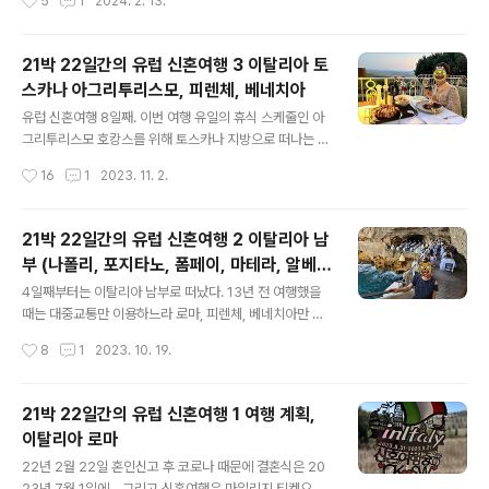
5
1
2024. 2. 13.
로도 알아보았는데 둘다 패키지여행은 취향이 아니고 비행
있을까 아무리 뒤져봐도 관심 가는 게 없었다. 그러던 와중
기도 비즈니스를 마일리지로 타야 ..
아웃랜더의 촬영지를 가보고 싶은 마음이 문득 들어서 스
코틀랜드 일정을 넣었다. 숙소에서 공항까지는 수상버스로
21박 22일간의 유럽 신혼여행 3 이탈리아 토
가는 루트를 선택했다. 공항까지 가는 수상버스는 alilagu
스카나 아그리투리스모, 피렌체, 베네치아
na에서 운영하는 A선, B 선인데 이것들은 2일 정액권 티
글 내용
켓으로는 탈 수 없어 전날 미리 티켓을 끊어두려 했었다. 그
유럽 신혼여행 8일째. 이번 여행 유일의 휴식 스케줄인 아
런데 스냅투어에서 만난 신혼부부랑 12시 가까이까지 술
그리투리스모 호캉스를 위해 토스카나 지방으로 떠나는 날
마시고 놀았더니 알아둔 티켓판매소가 문을 닫았다. 결국
이다. 바리에서 피렌체까지 차로는 7시간, 기차로도 7시간
작성시간
16
1
2023. 11. 2.
엔 집에 가는 길 베네치아역 무인발권기에서 티켓을 샀는
걸리는 거리인지라 바리 공항에서 렌터카를 반납하고 비행
데 공항이라는 글자만 보고 공항버스 티..
기를 이용했다. 바리 - 피렌체는 직항이 없어 로마를 경유
하는 편이었다. 비행기 표값 2인 360유로. 로마공항에서
21박 22일간의 유럽 신혼여행 2 이탈리아 남
경유 편 출발 기다리는 동안 점심으로는 파니니를 사 먹었
부 (나폴리, 포지타노, 폼페이, 마테라, 알베로
다. 그리고 로마에서 샀었던 포켓커피도 여기서 비행기를
글 내용
벨로, 폴리냐노 아 마레)
기다리는 동안 마셔봤다. 에스프레소에 초코 탄 맛. 와이프
4일째부터는 이탈리아 남부로 떠났다. 13년 전 여행했을
가 너무 마음에 들어 하며 귀국선물로도 사고 싶어 해서 이
때는 대중교통만 이용하느라 로마, 피렌체, 베네치아만 들
후에 들르는 도시마다 사러 다녔는데 살 수가 없었다. 어디
렀었는데 이번에는 렌터카를 이용해서 남부를 여행해 보기
작성시간
8
1
2023. 10. 19.
는 여름만 판다 그러고 어디는 겨울만 판다 그러고.... 나중
로 했다. 이날부터는 나도 처음 가보는 도시들이라 사전준
에 12월에 가서 대량으로 사..
비를 하긴 했지만 상당히 긴장된 상태로 여행을 시작했다.
첫 도시는 나폴리. 원래는 나폴리 치안이 걱정되고, 볼거리
21박 22일간의 유럽 신혼여행 1 여행 계획,
가 국립고고학박물관 밖에 없다길래 거점지로만 이용하고
이탈리아 로마
카프리섬에 다녀오려고 했었다. 하지만 카프리섬을 당일치
글 내용
기로 다녀오려고 하니 페리 예약시간도 신경 쓰이고 카프
22년 2월 22일 혼인신고 후 코로나 때문에 결혼식은 20
리섬에 도착해서 콜택시를 불러 다녀야 하는 점 (버스에 낑
23년 7월 1일에... 그리고 신혼여행은 마일리지 티켓으로