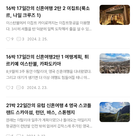
와서 서서는 여기는 아무도 안 걸어간다며 차 타라는데 10
16박 17일간의 신혼여행 2탄 2 이집트(룩소
0파운드나 달라고 했다. 차로 15분 가까이 걸리는 거리를
르, 나일 크루즈 1)
50파운드 주고 왔는데 고작 걸어서 10분 거리를 이렇게
글 내용
등쳐먹으려고 하다니... 도착한 슈퍼에는 역시나 망고는 없
이스탄불에서 이집트 카이로까지는 이집트항공을 이용했
었고 과자와 음료수만 사왔다. 이집트는 물건 별로 가격차
다. 3시에 셔틀을 탄 덕분에 일찍 도착해서 줄을 설 수 있었
이가 어마어마했다. 프링글스가 99파운드... 이집트과자는
는데 일처리가 뭐 이리 느린지 1시간 넘게 줄을 서야 했다.
작성시간
9
3
2024. 2. 25.
11파운드.... 나와서 본 할인광고판을 봐도 저렴한 건 엄청
그래도 다행히 페가수스항공에 데어서 지연출발될까 걱정
저렴하고 세제도 어떤 ..
했지만 정시에 출발했다. 튀르키예에서는 터키항공을 탔는
데도 기내식을 주지 않았어서 기내식이 없다 생각하고 치
16박 17일간의 신혼여행2탄 1 여행계획, 튀
킨을 사 먹었다. 저녁을 배불리 먹고 비행기를 탔는데, 3시
르키예 이스탄불, 카파도키아
간 정도 비행이어서 그런 건지 국적기라고 그러는 건지 기
글 내용
내식이 공짜로 나왔다. 내 입맛에는 맞았지만 와이프 입맛
8,9월에 3주 동안 이탈리아, 영국 신혼여행을 다녀왔었다.
엔 안 맞아서 나 혼자서 2인분을 흡입했다. 이집트 상공에
그리고 아기가 생기면 더 이상 여행도 힘들어질 테니 마지
서 바라본 이집트 하늘은 뿌옇다 못해 누렇게 보였다... 비
막으로 장거리 여행을 가야 한다는 생각이 들었다. 그래서
작성시간
2
0
2024. 2. 23.
행기에서 내리자마자 목과 코가 간지러웠다. 출국심사 하
1차 신혼여행을 다녀오자마자 신혼여행 2탄 (아기 만들기
기도 전에 인당 25달러에 비자라는 이름의..
여행)을 계획했다. 신혼여행 1탄에서 갈때는 비즈니스, 올
때는 이코노미를 탔었는데 갈 때에 비해서 올 때가 너무너
21박 22일간의 유럽 신혼여행 4 영국 스코틀
무 힘들었다. 그래서 이번 여행에서는 왕복 비즈니스로 갈
랜드 스카이섬, 런던, 바스, 스톤헨지
계획을 세웠다. 서로가 가고 싶었던 여행지를 얘기하다 보
글 내용
니 둘 다 공통적으로 이집트 이야기가 나왔고 이집트로 결
원래는 이탈리아 일주가 계획이었으나 돌아오는 마일리지
정되었다. 사막과 나일강과 파라오의 정기를 받은 아이를
항공권이 런던발 인천 밖에 없어서 갑작스레 추가된 영국
만들기로... ㅋㅋ 생소한 여행지이다 보니 처음에는 패키지
일정. 원래 대도시는 별로 관심없었고 런던 관광할게 뭐가
작성시간