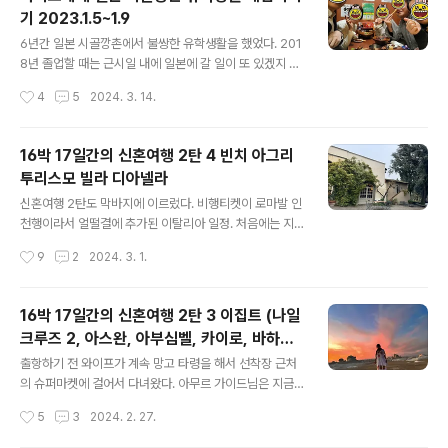
렴했다. 그래서 간김에 유모차랑 카시트를 사버렸다 ㅎ 아
기 2023.1.5~1.9
기가 태어나고 몇년간 제법 들락거릴듯 하다
글 내용
6년간 일본 시골깡촌에서 불쌍한 유학생활을 했었다. 201
8년 졸업할 때는 근시일 내에 일본에 갈 일이 또 있겠지 싶
어 통장과 신용카드를 해약하지 않고 돌아왔었는데 2019
작성시간
4
5
2024. 3. 14.
년 코로나가 터지고 일본방문이 불가능해졌다. 덕분에 몇
번 쓰지도 않은 신용카드 연회비도 아깝고 생각보다 쓸모
없는 일본계좌를 없애기 위해 일본행을 계획했다. 이번 여
16박 17일간의 신혼여행 2탄 4 빈치 아그리
행코스의 핵심은 1. 내가 6년간 이렇게 썩어가며 개고생 했
투리스모 빌라 디아넬라
다 2. 내가 학창 시절 다녔던 맛집순례 3. 일본은행 체험 4.
글 내용
내 친구들 소개 학교 기숙사에서 2박, 도쿄에서 2박. 최대
신혼여행 2탄도 막바지에 이르렀다. 비행티켓이 로마발 인
한 컴팩트하게... 학교 다닐 때는 항상 도쿄보다는 나고야국
천행이라서 얼떨결에 추가된 이탈리아 일정. 처음에는 지
제공항으로 다녔었는데 코로나 기간 동안 부산 - 나고야 편
난번 못 간 콜로세움 내부를 다시 갈 겸 로마에서 2박을 할
작성시간
9
2
2024. 3. 1.
이 없어져버려서 선택의 여지없이 나리타행 비행기를 탔
까 했었는데 아그리투리스모 뽕에서 헤어 나오지 못 한 와
다. 코로나 전보다 2배..
이프가 아그리투리스모를 가고 싶단다. 지난번 카스텔로
라 레차에서 아주 좋았던 기억이 있었고, 거기서 사 온 올리
16박 17일간의 신혼여행 2탄 3 이집트 (나일
브 오일이 너무 맘에 들었는데 이제 거의 다 먹어가서 올리
크루즈 2, 아스완, 아부심벨, 카이로, 바하리
브 오일도 사러 갈 겸 아그리투리스모를 검색했다. 제일 먼
글 내용
야 사막)
저 생각 난 곳은 당연히 좋았던 기억이 있는 카스텔로 라 레
출항하기 전 와이프가 계속 망고 타령을 해서 선착장 근처
차였지만 겨울철에는 숙박업을 하지 않아서 패스. 대부분
의 슈퍼마켓에 걸어서 다녀왔다. 아무르 가이드님은 지금
의 토스카나 지방의 아그리투리스모들은 와인농장을 겸하
은 망고철이 아니라서 없을 수 있다고 하셔서 없을 거라 생
작성시간
5
3
2024. 2. 27.
고 있어서 그런지 겨울철에는 영업을 하지 않았다. 그래도
각했지만 혹시나 싶어 다녀왔다. 그런데 가는 길이 아무리
지난번 이탈리아 신혼여행 포스팅에서도 썼..
봐도 자동차 전용도로 같은 느낌... 지나가던 택시가 옆에