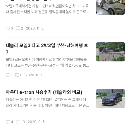
리고 폰키 됨 ㅠㅠ 그리고 구매 완료! ㅋㅋ 가족들한테 위치
글 내용
추적 안당하려고 새 계정 팠음.. ㅋㅋㅋㅋㅋ
모델x 구매하기전 가장 고민스러웠던점이었던 차고... x 국
내 출시전 스펙만 보고 팔콘윙 열었을때의 높이 기준으로
차고를 만들었었음. 근데 건축 다 끝나고 보니 차고문 개폐
장치가 들어갈 공간은 생각은안했었더라는... 차고 높이를
작성시간
3
2
2020. 11. 3.
좀 더 여유롭게 뒀어야했는데 ㅠㅠ 그래서 x사면 차고안에
서 내릴때 뒷좌석사람들이 타고 내리기 불편하지 않을까
걱정이 되었었는데 이번에 모델s 정비할때 모델x를 대차
테슬라 모델3 타고 2박3일 부산-남해여행 후
받을 기회가 생겨서 차고에 넣어봤음. 주차라인 아슬아슬
기
하게 들어감 ㅋㅋㅋ 그리고 대망의 2열 문이 열릴까도 해
글 내용
봄 문이 저정도까지만 열림 그래도 저 공간으로 충분히 타
모델3로는 오랫만에 여름휴가로 장거리 여행을 다녀왔습
고 내릴수있었음. 초음파센서가 제대로 작동하고있군 ㅋㅋ
니다. 코스는 부산-울산-진주-고성-남해 약 270km, 통
위에 차고문개폐기계를 장애물로 잘 인식하고있음. 덕분에
행료는 4800원 단순계산으로는 왕복 540km, 통행료 9
작성시간
1
0
2020. 8. 7.
아주 보수적으로 열어줌. 이제 고민거리는 다 ..
600원. 충전료는 슈퍼차저이용으로 0원. 그래도 혹시 몰
라서 차데모어뎁터도 챙기긴 했습니다 ㅋㅋ (결국은 안썼
지만) 기온은 30도~33도, 에어컨은 22~26도 오토로 항
아우디 e-tron 시승후기 (테슬라와 비교)
시 켜진상태로 운행하였습니다. 배터리는 100% 채우고
글 내용
테슬라는 아니지만 다른 카테고리 열기에는 좀 그래서 테
출발, 마침 2020.24 업데이트가 와있길래 설치하고 출발
슬라 카테고리에 써봅니다. 아우디에서 처음으로 나온 순
ㅋ 이제 상시 사이드카메라가 표시되는데 주차할때나 좁은
수전기차 이트론입니다 전기차지만 왜때문인지 그릴이 있
길 지나갈때 너무 편하더군요. 이러다가 나중에는 서라운
어서 내연기관차처럼 보이네요 티구안느낌도 나고... 만듬
드뷰도 OTA 업데이트로 만들어주겠죠? 오토파일럿 딥러
작성시간
4
13
2020. 8. 5.
새는 좋더군요 단차 하나없이 칼같고... 단차를 찾아주겠어!
닝에 사용되는 영상을 보니 8개 카메라로 자체적으로 3d
하며 매의 눈으로 봤는데 그런거 없음 ㅋㅋㅋㅋ 오옹.... 크
맵핑을 해서 학습하던데... 추후에는 ..