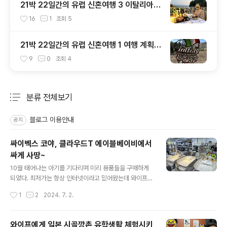
21박 22일간의 유럽 신혼여행 3 이탈리아
토스카나 아그리투리스모, 피렌체, 베네치아
16
1
조회
5
21박 22일간의 유럽 신혼여행 1 여행 계획,
이탈리아 로마
9
0
조회
4
분류 전체보기
주요 글 목록
블로그 이용안내
공지
싸이벡스 코야, 클라우드T 에이블베이비에서
싸게 사땅~
글 내용
10월 태어나는 아기를 기다리며 미리 용품들을 구매하게
되었다. 최저가는 항상 인터넷이라고 믿어왔는데 와이프말
로는 오프라인 매장이 더 쌀때도 있다길래 오프매장도 들
작성시간
1
2
2024. 7. 2.
러보기로... 큰 기대 없이 들렀던 에이블베이비. 생각보다
큰 매장크기, 판매 물품도 다양했다.내가 사려고 보고 있던
물품들이 모조리 다 있었고, 대부분 인터넷 최저가 보다 저
와이프에게 일본 시골깡촌 유학생활 체험시키