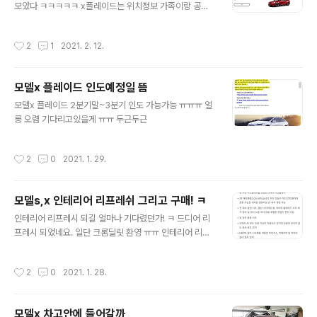
액정필름납품하는 회사라고 하셔서 안심하고 선택했습니
모았다 ㅋㅋㅋㅋㅋ x플레이드는 위치정보 가족이랑 공유
다. 시공 스킬은 3때부터 유명했던지라 믿고맡겼죠 ㅋㅋ
안하려고 다른계정에 있긴하지만...ㅋㅋㅋ
야강시인성이 제스때도 감동이었지만 지벤트 필름도 어미
작성시간
2
1
2021. 2. 12.
어마하네요 ㅋㅋ 추천해주신 이유를 알겠습니다. 노틴팅 2
열과 투과율..
모델x 플레이드 인도예정일 뜸
글 내용
모델x 플레이드 2분기말~3분기 인도 가능가능 ㅠㅠㅠ 얼
릉 오렴 기다리고있을게 ㅠㅠ 두근두근
작성시간
2
0
2021. 1. 29.
모델s,x 인테리어 리프레쉬 그리고 구매! ㅋ
글 내용
인테리어 리프레시 되길 얼마나 기다렸던가! ㅋ 드디어 리
프레시 되었네요. 일단 크롬딜릿 환영 ㅠㅠ 인테리어 리프
레시 환영 ㅠㅠ 인테리어 리프레시 ㅠㅠ 가로모니터 ㅠㅠ
항상 앞모니터 가려서 불편했었는데 핸들 위쪽 다 컷 ㅋㅋ
작성시간
2
0
2021. 1. 28.
ㅋ 바이바이 벤츠부품 ㅠㅠ 테슬라 전매특허 안보이는 에
어컨벤트 환영 ㅠㅠ 통풍시트...는 난 딱히 필요없는데 다시
생겼넹 뒷자리 모니터 환영 ㅠㅠ 쓸일은 별로엄겟지만 그
모델x 차고안에 들어갈까