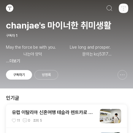
검색하기
티스토리
chanjae's 마이너한 취미생활
구독자
1
May the force be with you. Live long and prosper.
나는야 양덕 문의는 kcj5317@g
mail.com
...더보기
구독하기
방명록
신고하기 레이어
열기
인기글
유럽 이탈리아 신혼여행 테슬라 렌트카로 다
녀왔습니다.
11
0
조회
5