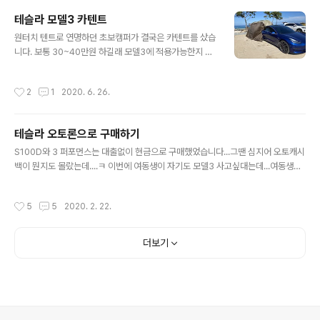
기는 모델Y급 정도 되보입니다. 근데 가격은 전기차보조금
테슬라 모델3 카텐트
안받으면 1억1700만원으로 모델 X랑 비슷하네요.... 주행
글 내용
거리는 240마일(380km정도)정도로 모델3스탠다드(보
원터치 텐트로 연명하던 초보캠퍼가 결국은 카텐트를 샀습
조금 안받고 5300만원, 350km)와 비슷합니다. 같은 가
니다. 보통 30~40만원 하길래 모델3에 적용가능한지 확
격대의 전기suv인 테슬라 모델X는 351마일 (564km) 가
신도없는데 사기가 그랬었는데 이번에 산건 125000원짜
는데..... 같은 급인 모델Y 롱레인지(보조금 안받고 약 680
리 저렴이 ㅋ 설치하는데도 15분이면 된다는말에 질러보
작성시간
2
1
2020. 6. 26.
0만원)도 30..
았슴미다. 아래는 사용샷 ㅋㅋ 초보캠퍼라서 설치가 너무
허접한데 다음번부터는 이쁘게 할수있을거같습니다. 차량
이랑 연결되는부위도 저 사진 찍고나서는 휠에다가 묶어서
테슬라 오토론으로 구매하기
제대로 고정시키는방법을 체득했구요 ㅋㅋ 공간도 은근히
글 내용
넓어서 모델3용에어매트도 펴지는데 사진이 없네요 ㅋㅋ
S100D와 3 퍼포먼스는 대출없이 현금으로 구매했었습니다...그땐 심지어 오토캐시
근데 모델S나 x에다가 하는게 더 나을거같음 해치백이라
백이 뭔지도 몰랐는데....ㅋ 이번에 여동생이 자기도 모델3 사고싶대는데...여동생은
서 더 그럴듯하겠넹.... 드림케이스랑 같이쓰면 금상첨화 ㅋ
가진돈이없어서... 대출을 알아봤습니다. 원래는 대출기간을 3~4년 정도 생각했는
ㅋ 제대로 설치하고 나면 내연기관차 카텐트에서는 할수없
데 오토론 하시는 지인분이 꿀팁을 알려주셔서.... 팁을 정리하자면 DSR(월소득대비
작성시간
5
5
2020. 2. 22.
는 에어컨/히터 빵빵 틀면서 자는 차박도 가능합니다. 매..
상환금비율) 이라는게 있는데 DSR은 대출원리금상환액 / 연소득 으로 계산되고 이
수치로 대출심사를 한다네요? DSR이 높으면 나중에 아파트담보대출이 힘들어지기
때문에 DSR이 낮게되도록 대출을 받아놔야 한답니다. 연소득이 거의 없다시피한 제
더보기
여동생은 혹시나 나중에 아파트담보대출을 받을수도 있으니 DSR이 높아지지 않도
록 월상환금이 작게 대출설정을 해야한답니다. 즉 대출기간을 최..