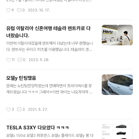
겨 다니고 싶지 않아서)과 사실상 Grotta Azzurra(푸른
가려고 하다 보니 비행기 티켓이 확보된 날인 2023년 8월
작성시간
9
0
2023. 10. 17.
동굴)과 전망대 이외에는 볼거리가 없어서 계획을 수정한
31일에... 결혼한 지 1년 반 만에 드디어 신혼여행을 떠나게
것이다. 10분 남짓한 푸른 동굴 관..
되었다. 시간도 많겠다 이런저런 여행지를 찾다가 처음에
는 몰디브로 거의 확정을 지었으나 4박 6일에 1500만원
유럽 이탈리아 신혼여행 테슬라 렌트카로 다
을 태운다 생각하니 너무 아까워서 유럽여행으로 눈을 돌
녀왔습니다.
렸다. 그리고 유튭을 보던 중 이탈리아 에스프레소가 그렇
글 내용
게 맛있다길래 커피애호가 와이프에게 진짜 제대로 된 커
이번에 이탈리아갔을때 렌트해서 다녔는데 너무 편했습니
피를 마시게 해주고 싶어 이탈리아로 결정. (나는 커피 안
다. 렌트사는 우리으 허츠를 이용했습니다. 테슬라의 경우
마시는 사람 ㅋ) 마일리지로 비즈니스석 발권을 하다보니
인터넷 예약이 불가능해서 허츠코리아에 전화로 예약했습
작성시간
11
0
2023. 9. 28.
티켓이 있는 날짜가 곧 우리의 비행날짜가 되었고, 처음 계
니다. 허츠 이용후기보면 예약한차와 다른 차를 주더라 라
획은 2주 계획이었으나..
는 이야기가 있어 불안한 마음도 있었지만 테슬라는 카테
고리T로 묶여 있어서 다른차를 줄래야 줄수가 없는 구조라
모델y 틴팅했음
2번 다 모델3 롱레인지로 받았습니다. 다른 차를 빌렸으면
글 내용
원래는 노틴팅찬양자였는데 연애하면서 프라이버시를 찾
인터페이스가 이탈리아어나 영어로 되어있는걸 보고 다녔
게되었습니다 ㅋㅋㅋ 그래서ㅠ이번 와이는 나오자마자 바
어야 했을테고 네비게이션 옵션을 추가한다던지 차량내 휴
로 틴팅 ㅋ 3때와 같이 테슬라경험이 풍부한 카페인w 로
대폰 거치대를 추가옵션을 걸어야 하는데 우리의 테슬라는
바로 탁송보내서 신차검수+틴팅, 광각미러시공까지 완료
옵션 드가서 언어설정 한국어. 네비는 구글네비 기본장착!
작성시간
3
3
2021. 5. 27.
모델y는 x처럼 후면과 2열이 프라이버시글래스라 색도들
무선휴대폰충전기능이 포함된거치대가 기본으로 들어가
어있고 자외선차단도 되기때문에 윈드쉴드 30 1열 15로
있으니 얼마나 좋습니까?! 운전 험하기로 유명하다는 나폴
정했습니다. 필름은 3처럼 카디언 제스로 하려고 했는데
리..
TESLA S3XY 다모았다 ㅋㅋㅋ
서장님이 이번에 y때문에 계약한 필름이 있다셔서 지벤트
글 내용
zw9으로 선택. 처음들어보는 브랜드이긴한데 삼성에도
모델s 100d 모델3 퍼포먼스 모델x 플레이드 모델y 롱 다